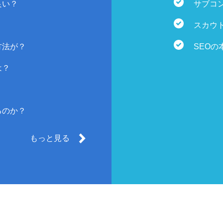
良い？
サブコ
？
スカウ
方法が？
SEOの
は？
るのか？
もっと見る