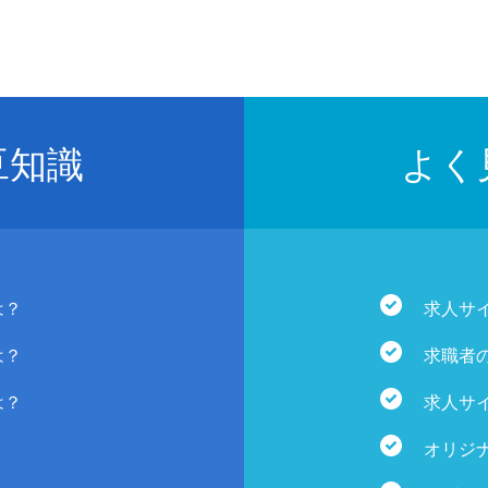
豆知識
よく
は？
求人サ
は？
求職者
は？
求人サ
オリジ