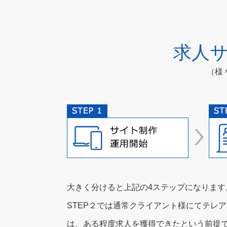
求人
（様
大きく分けると上記の4ステップになります
STEP２では通常クライアント様にてテレ
は、ある程度求人を獲得できたという前提で弊