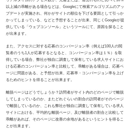
以上減の乖離がある場合などは、Googleにて検索アルゴリズムのアッ
プデートが実施され、何かがサイトの順位を下げる要因として引っか
かってしまっている、などと予想することが出来、同じくGoogleが提
供している「ウェブコンソール」というツールにて、原因を探ること
が出来ます。
また、アクセスに対する応募のコンバージョン率（例えば100人の閲
覧者のうち1人が応募するとなると、コンバージョン率は１％）を取
得している場合、弊社が独自に調査して保有している求人サイトにお
ける応募のコンバージョン率と比較して、乖離がある場合は、応募ペ
ージに問題がある、と予想が出来、応募率・コンバージョン率を上げ
るためのヒントを得ることが出来ます。
離脱ページはどうでしょうか？訪問者がサイト内のどのページで離脱
してしまっているのか、またどれぐらいの割合の訪問者がそのページ
で離脱しているのか、これも弊社が独自に調査して保有している求人
サイトにおける、平均的な離脱ページ、及び離脱者の割合と比較して
乖離があれば、そのページに改善の余地があるというヒントを得るこ
とが出来ます。