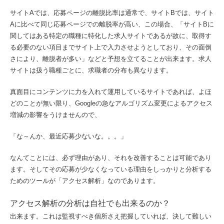
サイトAでは、応募ページの離脱比率は通常で、サイトBでは、サイト
Aに比べて同じ応募ページでの離脱率が高い、この場合、「サイトBに
関してはある特定の職種に特化した求人サイトであるが故に、取得す
る必要のない項目までサイト上で入力させようとしており、その面倒
さにより、離脱者が多い」などと予想を立てることが出来ます。求人
サイトは扱う職種ごとに、求職者の分布も異なります。
真面目にコンテンツに力を入れて運用しているサイトであれば、よほ
どのことが無い限り、Googleの急なアルゴリズム変更によるアクセス
増減の影響をうけませんので、
「な～んか、最近応募少ないな。。。」
なんてことには、必ず理由があり、それを改善することは可能であり
ます。そしてその応募が少なくなっている理由をしっかりと分析する
ためのツールが「アクセス解析」なのであります。
アクセス解析の分析は自社でも出来るのか？
出来ます。これは監視すべき個所さえ把握していれば、決して難しい