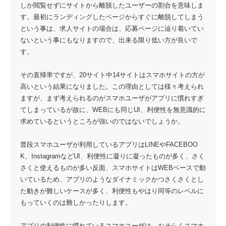
しか閲覧せずにサイトから離脱したユーザーの割合を意味しま
す。最初にランディングしたページからすぐに離脱してしまう
という事は、求人サイトの場合は、応募ページに辿り着いてい
ないという事にもなりますので、出来る限り低い方が良いで
す。
その直帰率ですが、20サイト中14サイトはスマホサイトの方が
高いという結果になりました。この理由としては様々考えられ
ますが、まず考えられるのがスマホユーザがアプリに慣れすぎ
てしまっているが故に、WEBにも同じUI、利便性を無意識的に
求めているというところが強いのではないでしょうか。
普段スマホユーザが利用しているアプリはLINEやFACEBOO
K、InstagramなどUI、利便性に凝りに凝ったものが多く、さく
さくと使えるものが多い反面、スマホサイトはWEBベースで動
いているため、アプリのようなダイナミックかつさくさくとし
た動きが難しいケースが多く、利便性もやはり同等のレベルに
もっていくのは難しかったりします。
アプリの利便性に慣れているスマホユーザは、おそらくスマホ