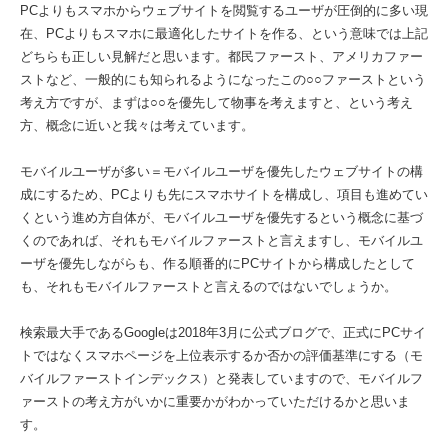
PCよりもスマホからウェブサイトを閲覧するユーザが圧倒的に多い現
在、PCよりもスマホに最適化したサイトを作る、という意味では上記
どちらも正しい見解だと思います。都民ファースト、アメリカファー
ストなど、一般的にも知られるようになったこの○○ファーストという
考え方ですが、まずは○○を優先して物事を考えますと、という考え
方、概念に近いと我々は考えています。
モバイルユーザが多い＝モバイルユーザを優先したウェブサイトの構
成にするため、PCよりも先にスマホサイトを構成し、項目も進めてい
くという進め方自体が、モバイルユーザを優先するという概念に基づ
くのであれば、それもモバイルファーストと言えますし、モバイルユ
ーザを優先しながらも、作る順番的にPCサイトから構成したとして
も、それもモバイルファーストと言えるのではないでしょうか。
検索最大手であるGoogleは2018年3月に公式ブログで、正式にPCサイ
トではなくスマホページを上位表示するか否かの評価基準にする（モ
バイルファーストインデックス）と発表していますので、モバイルフ
ァーストの考え方がいかに重要かがわかっていただけるかと思いま
す。