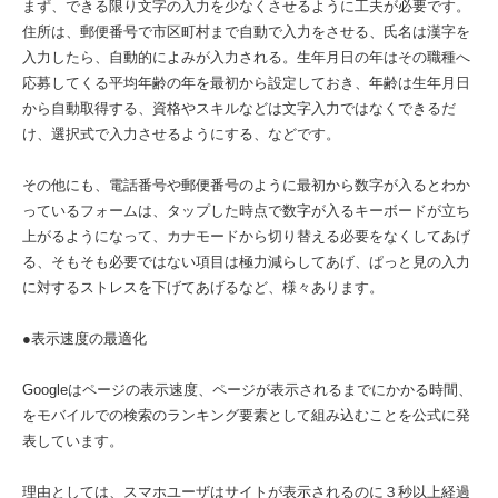
まず、できる限り文字の入力を少なくさせるように工夫が必要です。
住所は、郵便番号で市区町村まで自動で入力をさせる、氏名は漢字を
入力したら、自動的によみが入力される。生年月日の年はその職種へ
応募してくる平均年齢の年を最初から設定しておき、年齢は生年月日
から自動取得する、資格やスキルなどは文字入力ではなくできるだ
け、選択式で入力させるようにする、などです。
その他にも、電話番号や郵便番号のように最初から数字が入るとわか
っているフォームは、タップした時点で数字が入るキーボードが立ち
上がるようになって、カナモードから切り替える必要をなくしてあげ
る、そもそも必要ではない項目は極力減らしてあげ、ぱっと見の入力
に対するストレスを下げてあげるなど、様々あります。
●表示速度の最適化
Googleはページの表示速度、ページが表示されるまでにかかる時間、
をモバイルでの検索のランキング要素として組み込むことを公式に発
表しています。
理由としては、スマホユーザはサイトが表示されるのに３秒以上経過