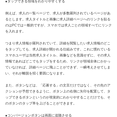
●タップできる領域をわかりやすくする
例えば、求人の一覧ページで、求人が多数羅列されているページがあ
るとします。求人タイトルと画像に求人詳細ページへのリンクを貼る
のはPCでは一般的ですが、スマホでは求人ごとの領域すべてにリンク
を入れます。
つまり求人情報が羅列されていて、詳細を閲覧したい求人情報のどこ
をタップしても、求人詳細が開かれる仕組みです。これに慣れている
スマホユーザは当然求人タイトル、画像などを意識せずに、その求人
情報であればどこでもタップをするため、リンクが領域全体にかかっ
ていなければ、詳細ページに飛ぶことができず、一瞬考えさせてしま
い、それが離脱を招く要因になります。
また、ボタンなどは、「応募する」の文言だけではなく、その先のア
クションが予想できるように、ボタン上の右側に矢印を配置して、タ
ップできるボタンというのが視覚的にわかりやすることだけでも、そ
のボタンのタップ率を上げることができます。
●コンバージョンボタンは画面に追随させる